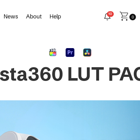
10
News
About
Help
0
nsta360 LUT PA