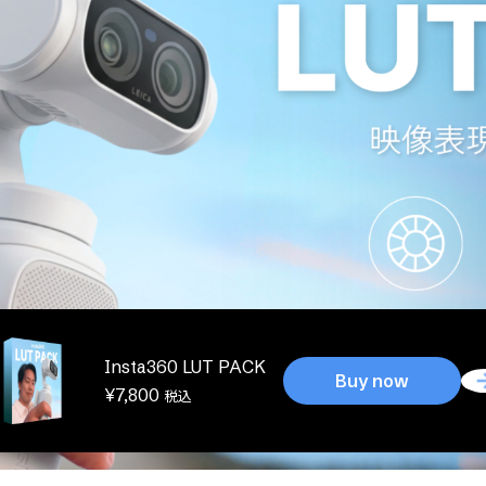
Insta360 LUT PACK
Buy now
¥
7,800
税込