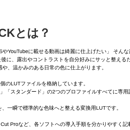
 PACKとは？
SやYouTubeに載せる動画は綺麗に仕上げたい」 そ
た後に、露出やコントラストを自分好みにサッと整えるだけ
感や、温かみのある日常の色に仕上がります。
 は計13個のLUTファイルを格納しています。
I-Log」「スタンダード」の2つのプロファイルすべてに
トな映像を、一瞬で標準的な色味へと整える変換用LUTです。
Pro、Final Cut Proなど、各ソフトへの導入手順を分かりや