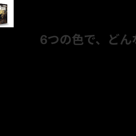
6つの色で、どん
LUT1：Black Film
LUT3：Clean Portrait