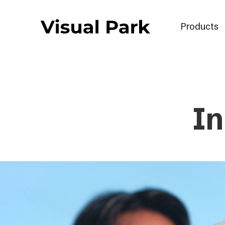
Products
I