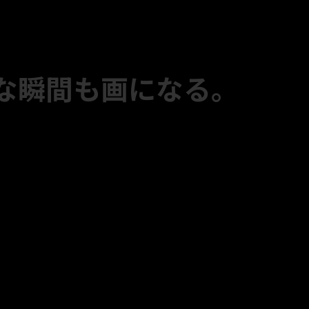
な瞬間も画になる。
LUT2：Blue Aesthetic
LUT4：Ektar Look