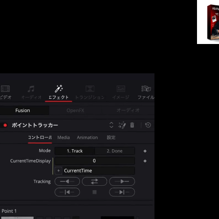
必要すらありません。ノード構築も不要。
ロ級” の仕上がりに。