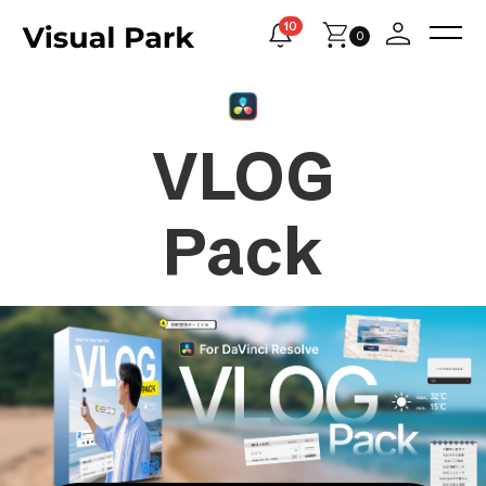
10
0
VLOG
Pack