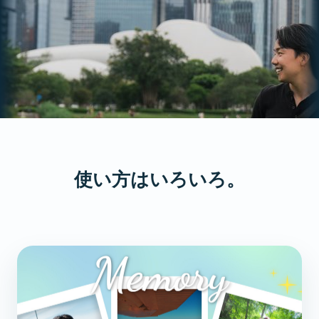
Vlogが、もっと
簡単
に、もっと
本格
的
に。
使い方は
いろいろ
。