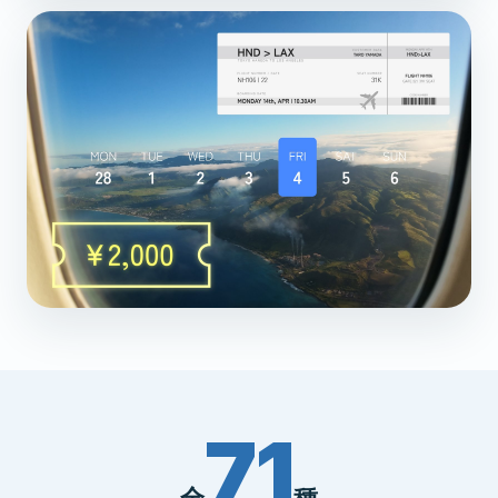
71
全
種