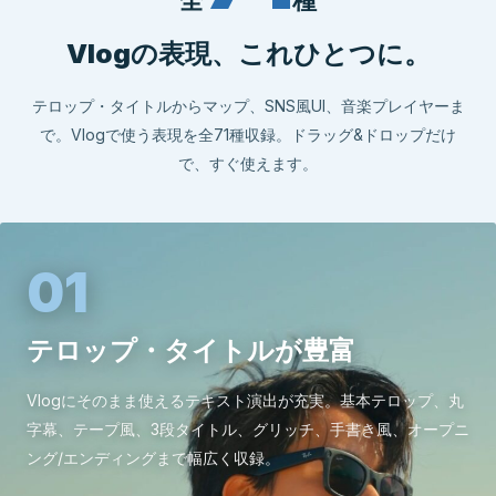
Vlogの表現、これひとつに。
テロップ・タイトルからマップ、SNS風UI、音楽プレイヤーま
で。Vlogで使う表現を全71種収録。ドラッグ&ドロップだけ
で、すぐ使えます。
01
テロップ・タイトルが豊富
Vlogにそのまま使えるテキスト演出が充実。基本テロップ、丸
字幕、テープ風、3段タイトル、グリッチ、手書き風、オープニ
ング/エンディングまで幅広く収録。