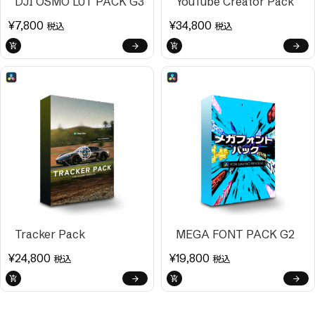
DJI OSMO LUT PACK G3
YouTube Creator Pack
¥
7,800
¥
34,800
税込
税込
Tracker Pack
MEGA FONT PACK G2
¥
24,800
¥
19,800
税込
税込