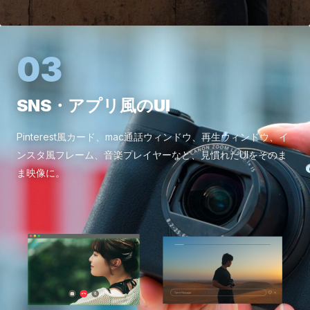
03
SNS・アプリ風のUI
Pinterest風カード、mac通話ウィンドウ、再生ウィンドウ、イ
ンスタ風フレーム、音楽プレイヤーなど、見慣れたUIをそのま
ま映像に。