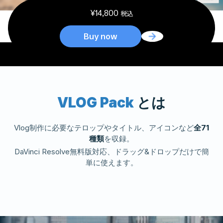
¥
14,800
税込
Buy now
VLOG Pack
とは
Vlog制作に必要なテロップやタイトル、アイコンなど
全71
種類
を収録。
DaVinci Resolve無料版対応、ドラッグ&ドロップだけで簡
単に使えます。