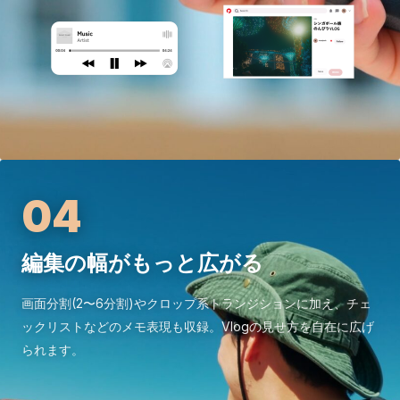
04
編集の幅がもっと広がる
画面分割(2〜6分割)やクロップ系トランジションに加え、チェ
ックリストなどのメモ表現も収録。Vlogの見せ方を自在に広げ
られます。