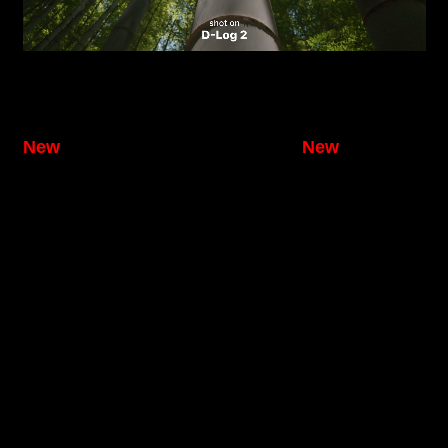
LUT1：Black Film
LUT2：Vivid
New
Essence
New
LUT3：Blue
LUT4：Cute Natural
Aesthetic
LUT5：Golden Hour
LUT6：Kodak Ektar